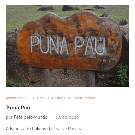
América do Sul
Chile
Destinos
Ilha de Páscoa
Puna Pau
por
Fefa pelo Mundo
18/02/2020
A Fábrica de Pukaos da Ilha de Páscoa!