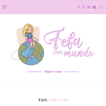
Viajar é viver
TAG:
PERTO SP