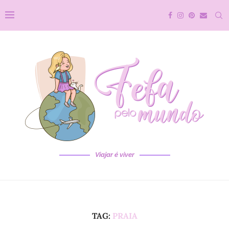
Viajar é viver
TAG:
PRAIA