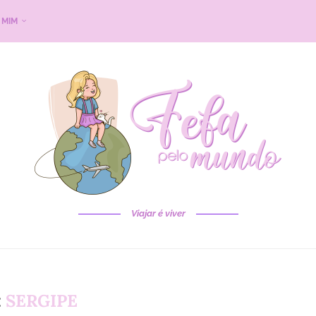
 MIM
Viajar é viver
:
SERGIPE