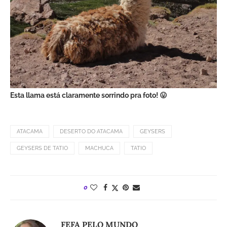
Esta llama está claramente sorrindo pra foto! 😛
ATACAMA
DESERTO DO ATACAMA
GEYSERS
GEYSERS DE TATIO
MACHUCA
TATIO
0
FEFA PELO MUNDO