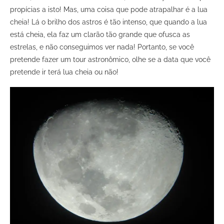
propícias a isto! Mas, uma coisa que pode atrapalhar é a lua
cheia! Lá o brilho dos astros é tão intenso, que quando a lua
está cheia, ela faz um clarão tão grande que ofusca as
estrelas, e não conseguimos ver nada! Portanto, se você
pretende fazer um tour astronômico, olhe se a data que você
pretende ir terá lua cheia ou não!