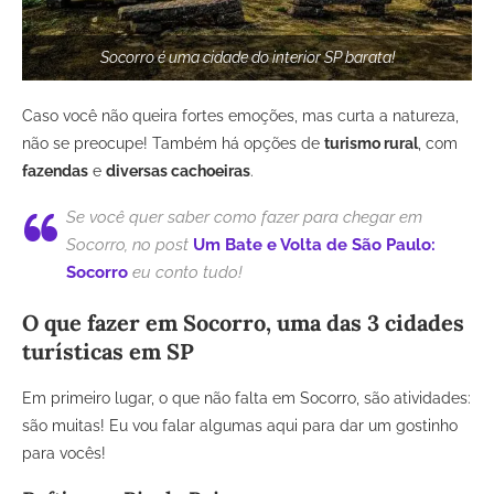
Socorro é uma cidade do interior SP barata!
Caso você não queira fortes emoções, mas curta a natureza,
não se preocupe! Também há opções de
turismo rural
, com
fazendas
e
diversas cachoeiras
.
Se você quer saber como fazer para chegar em
Socorro, no post
Um Bate e Volta de São Paulo:
Socorro
eu conto tudo!
O que fazer em Socorro, uma das 3 cidades
turísticas em SP
Em primeiro lugar, o que não falta em Socorro, são atividades:
são muitas! Eu vou falar algumas aqui para dar um gostinho
para vocês!