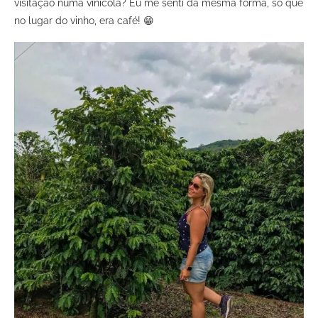
visitação numa vinícola? Eu me senti da mesma forma, só que
no lugar do vinho, era café! 😁