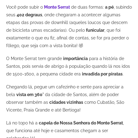
Você pode subir o
Monte Serrat
de duas formas:
a pé
, subindo
seus
402 degraus
, onde chegaram a acontecer algumas
etapas das provas de downhill (aqueles loucos que descem
de bicicleta umas escadarias). Ou pelo
funicular
, que foi
exatamente o que eu fiz, afinal de contas, se for pra perder o
fôlego, que seja com a vista bonita! 🤣
O Monte Serrat tem grande
importância
para a história de
Santos, pois servia de abrigo à população quando lá nos idos
de 1500-1600, a pequena cidade era
invadida por piratas
.
Chegando lá, pegue um cafezinho e sente para apreciar a
bela
vista em 360°
da cidade de Santos, além de poder
observar também as
cidades vizinhas
como Cubatão, São
Vicente, Praia Grande e até Bertioga!
Lá no topo há a
capela de Nossa Senhora do Monte Serrat
,
que funciona até hoje e casamentos chegam a ser