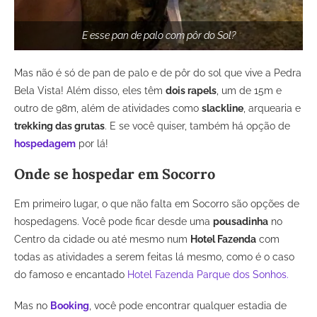
E esse pan de palo com pôr do Sol?
Mas não é só de pan de palo e de pôr do sol que vive a Pedra
Bela Vista! Além disso, eles têm
dois rapels
, um de 15m e
outro de 98m, além de atividades como
slackline
, arquearia e
trekking das grutas
. E se você quiser, também há opção de
hospedagem
por lá!
Onde se hospedar em Socorro
Em primeiro lugar, o que não falta em Socorro são opções de
hospedagens. Você pode ficar desde uma
pousadinha
no
Centro da cidade ou até mesmo num
Hotel Fazenda
com
todas as atividades a serem feitas lá mesmo, como é o caso
do famoso e encantado
Hotel Fazenda Parque dos Sonhos.
Mas no
Booking
, você pode encontrar qualquer estadia de