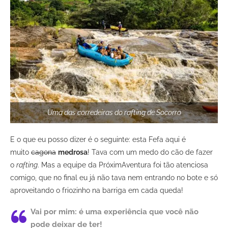
Uma das corredeiras do rafting de Socorro
E o que eu posso dizer é o seguinte: esta Fefa aqui é
muito
cagona
medrosa
! Tava com um medo do cão de fazer
o
rafting
. Mas a equipe da PróximAventura foi tão atenciosa
comigo, que no final eu já não tava nem entrando no bote e só
aproveitando o friozinho na barriga em cada queda!
Vai por mim: é uma experiência que você não
pode deixar de ter!