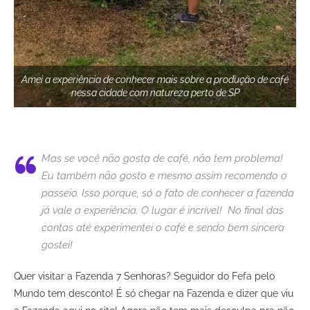
Amei a experiência de conhecer mais sobre a produção de café
nessa cidade com natureza perto de SP
Mas se você não gosta de café, não tem problema!
Eu também não gosto e mesmo assim recomendo o
passeio. Isso porque, só o fato de conhecer a fazenda
já vale a experiência. O lugar é incrível! No final das
contas até experimentei o café e sendo bem sincera
gostei!
Quer visitar a Fazenda 7 Senhoras? Seguidor do Fefa pelo
Mundo tem desconto! É só chegar na Fazenda e dizer que viu