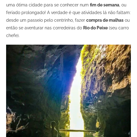
uma ótima cidade para se conhecer num
fim de semana
, ou
feriado prolongado! A verdade é que atividades lá não faltam:
desde um passeio pelo centrinho, fazer
compra de malhas
ou
então se aventurar nas corredeiras do
Rio do Peixe
(seu carro
chefe).