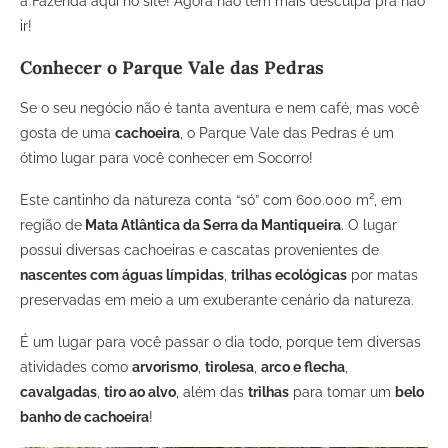
a Fazenda aqui no site! Agora não tem mais desculpa pra não
ir!
Conhecer o Parque Vale das Pedras
Se o seu negócio não é tanta aventura e nem café, mas você
gosta de uma
cachoeira
, o Parque Vale das Pedras é um
ótimo lugar para você conhecer em Socorro!
Este cantinho da natureza conta “só” com 600.000 m², em
região de
Mata Atlântica da Serra da Mantiqueira
. O lugar
possui diversas cachoeiras e cascatas provenientes de
nascentes com águas límpidas
,
trilhas ecológicas
por matas
preservadas em meio a um exuberante cenário da natureza.
É um lugar para você passar o dia todo, porque tem diversas
atividades como
arvorismo
,
tirolesa
,
arco e flecha
,
cavalgadas
,
tiro ao alvo
, além das
trilhas
para tomar um
belo
banho de cachoeira
!