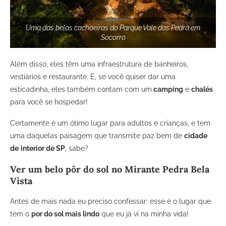
Uma das belas cachoeiras do Parque Vale das Pedra em
Socorro
Além disso, eles têm uma infraestrutura de banheiros,
vestiários e restaurante. E, se você quiser dar uma
esticadinha, eles também contam com um
camping
e
chalés
para você se hospedar!
Certamente é um ótimo lugar para adultos e crianças, e tem
uma daquelas paisagem que transmite paz bem de
cidade
de
interior de SP
, sabe?
Ver um belo pôr do sol no Mirante Pedra Bela
Vista
Antes de mais nada eu preciso confessar: esse é o lugar que
tem o
por do sol mais lindo
que eu já vi na minha vida!