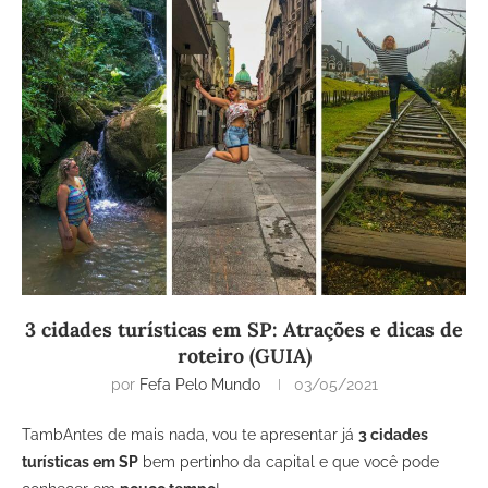
3 cidades turísticas em SP: Atrações e dicas de
roteiro (GUIA)
por
Fefa Pelo Mundo
03/05/2021
TambAntes de mais nada, vou te apresentar já
3 cidades
turísticas em SP
bem pertinho da capital e que você pode